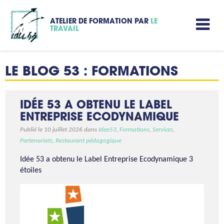
ATELIER DE FORMATION PAR
LE
TRAVAIL
LE BLOG 53 : FORMATIONS
IDÉE 53 A OBTENU LE LABEL
ENTREPRISE ECODYNAMIQUE
Publié le 10 juillet 2026 dans
Idee53
,
Formations
,
Services
,
Partenariats
,
Restaurant pédagogique
Idée 53 a obtenu le Label Entreprise Ecodynamique 3
étoiles