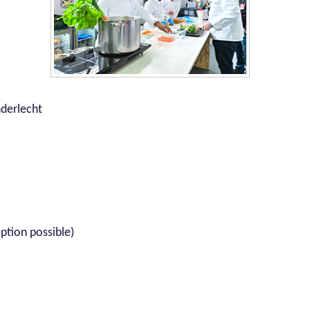
nderlecht
PTION :
ption possible)