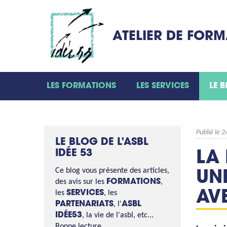
ATELIER DE FOR
LES FORMATIONS
LES SERVICES
LE 
Publié le 2
LE BLOG DE L'ASBL
IDÉE 53
LA
Ce blog vous présente des articles,
UN
des avis sur les
FORMATIONS
,
les
SERVICES
, les
AVE
PARTENARIATS
, l'
ASBL
IDÉE53
, la vie de l'asbl, etc...
Bonne lecture