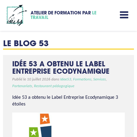
ATELIER DE FORMATION PAR
LE
TRAVAIL
LE BLOG 53
IDÉE 53 A OBTENU LE LABEL
ENTREPRISE ECODYNAMIQUE
Publié le 10 juillet 2026 dans
Idee53
,
Formations
,
Services
,
Partenariats
,
Restaurant pédagogique
Idée 53 a obtenu le Label Entreprise Ecodynamique 3
étoiles