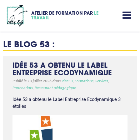
ATELIER DE FORMATION PAR
LE
TRAVAIL
LE BLOG 53 :
IDÉE 53 A OBTENU LE LABEL
ENTREPRISE ECODYNAMIQUE
Publié le 10 juillet 2026 dans
Idee53
,
Formations
,
Services
,
Partenariats
,
Restaurant pédagogique
Idée 53 a obtenu le Label Entreprise Ecodynamique 3
étoiles