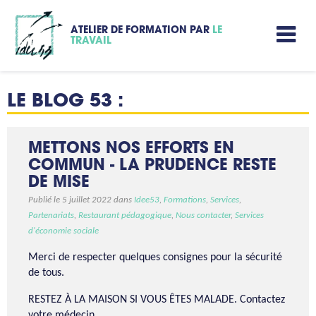
ATELIER DE FORMATION PAR
LE
TRAVAIL
LE BLOG 53 :
METTONS NOS EFFORTS EN
COMMUN - LA PRUDENCE RESTE
DE MISE
Publié le 5 juillet 2022 dans
Idee53
,
Formations
,
Services
,
Partenariats
,
Restaurant pédagogique
,
Nous contacter
,
Services
d'économie sociale
Merci de respecter quelques consignes pour la sécurité
de tous.
RESTEZ À LA MAISON SI VOUS ÊTES MALADE. Contactez
votre médecin.