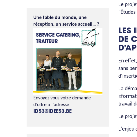
Le proje
"Études 
Une table du monde, une
réception, un service accueil… ?
LES 
DE C
D'A
En effet
sans per
d'insert
La démar
«formati
Envoyez vous votre demande
travail 
d'offre à l'adresse
ID53@IDEE53.BE
Le proje
L'enjeu 