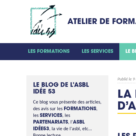
ATELIER DE FOR
LES FORMATIONS
LES SERVICES
LE 
Publié le 
LE BLOG DE L'ASBL
IDÉE 53
LA
Ce blog vous présente des articles,
D’
des avis sur les
FORMATIONS
,
les
SERVICES
, les
PARTENARIATS
, l'
ASBL
IDÉE53
, la vie de l'asbl, etc...
Bonne lecture