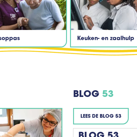
isoppas
Keuken- en zaalhulp
BLOG
53
LEES DE BLOG 53
BLOG 53