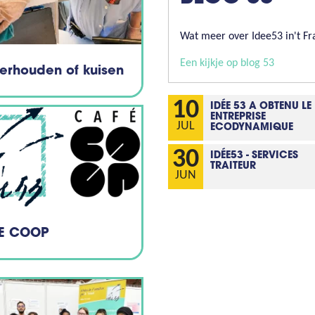
Wat meer over Idee53 in't Fr
Een kijkje op blog 53
erhouden of kuisen
10
IDÉE 53 A OBTENU LE
ENTREPRISE
JUL
ECODYNAMIQUE
30
IDÉE53 - SERVICES
TRAITEUR
JUN
E COOP