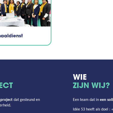
aaldienst
WIE
ECT
ZIJN WIJ?
project
dat gesteund en
Een team dat in
een sol
erheid.
Idée 53 heeft als
doel
: 