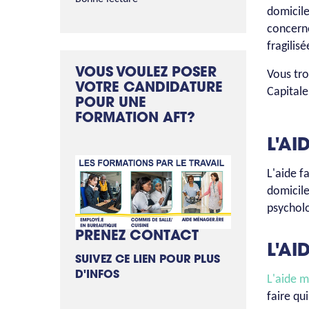
domicile
concerne
fragilis
VOUS VOULEZ POSER
Vous tro
VOTRE CANDIDATURE
Capitale
POUR UNE
FORMATION AFT?
L'AI
L'aide f
domicile
psycholo
PRENEZ CONTACT
L'AI
SUIVEZ CE LIEN POUR PLUS
D'INFOS
L'aide m
faire qu