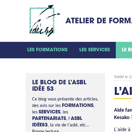
ATELIER DE FOR
LES FORMATIONS
LES SERVICES
LE 
Publié le 
LE BLOG DE L'ASBL
IDÉE 53
L’A
Ce blog vous présente des articles,
des avis sur les
FORMATIONS
,
Aide fam
les
SERVICES
, les
Kesako 
PARTENARIATS
, l'
ASBL
IDÉE53
, la vie de l'asbl, etc...
L'aide à
Bonne lecture