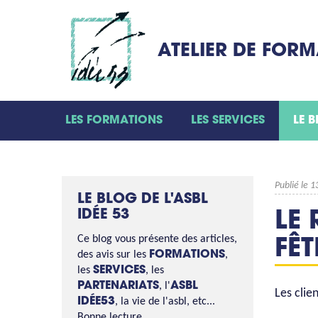
ATELIER DE FOR
LES FORMATIONS
LES SERVICES
LE 
Publié le 
LE BLOG DE L'ASBL
IDÉE 53
LE
Ce blog vous présente des articles,
FÊT
des avis sur les
FORMATIONS
,
les
SERVICES
, les
PARTENARIATS
, l'
ASBL
Les clie
IDÉE53
, la vie de l'asbl, etc...
Bonne lecture