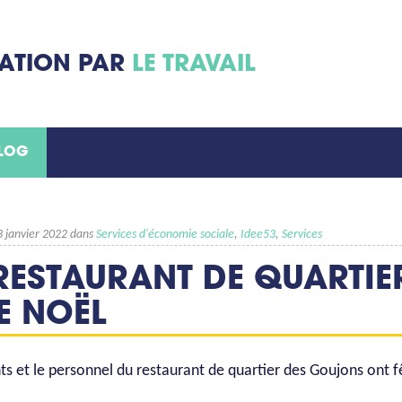
MATION PAR
LE TRAVAIL
BLOG
13 janvier 2022 dans
Services d'économie sociale
,
Idee53
,
Services
 RESTAURANT DE QUARTI
E NOËL
nts et le personnel du restaurant de quartier des Goujons ont f